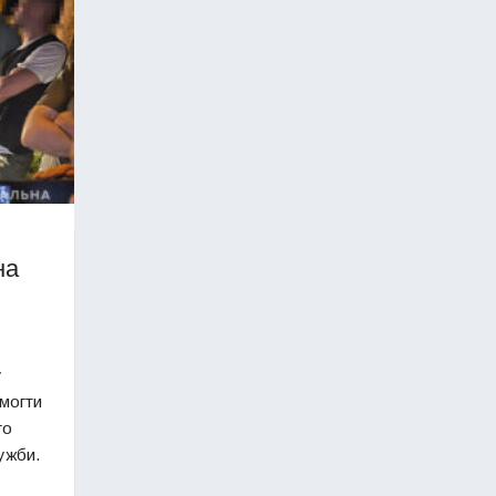
на
у
омогти
го
ужби.