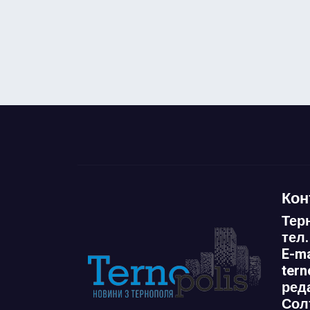
Кон
Тер
тел.
E-ma
ter
ред
Сол