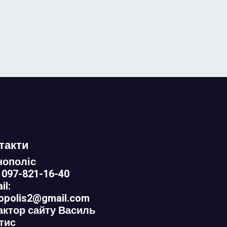
такти
нополіс
 097-821-16-40
il:
nopolis2@gmail.com
актор сайту Василь
тис