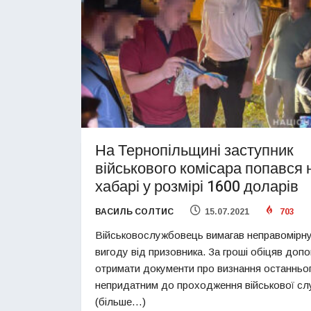
На Тернопільщині заступник
військового комісара попався 
хабарі у розмірі 1600 доларів
ВАСИЛЬ СОЛТИС
15.07.2021
703
Військовослужбовець вимагав неправомірн
вигоду від призовника. За гроші обіцяв доп
отримати документи про визнання останньо
непридатним до проходження військової сл
(більше…)