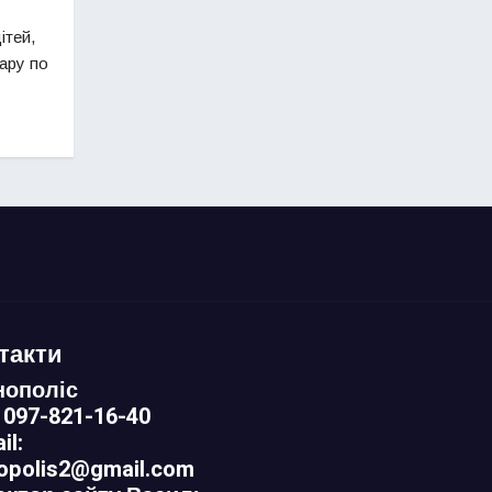
ітей,
ару по
такти
нополіс
 097-821-16-40
il:
nopolis2@gmail.com