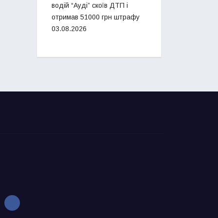
водій “Ауді” скоїв ДТП і
отримав 51000 грн штрафу
03.08.2026