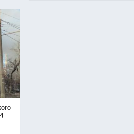
кого
64