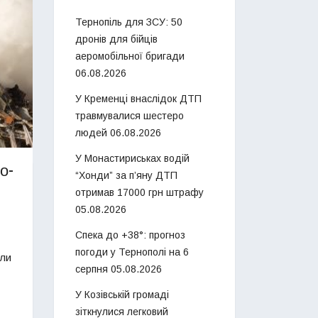
Тернопіль для ЗСУ: 50
дронів для бійців
аеромобільної бригади
06.08.2026
У Кременці внаслідок ДТП
травмувалися шестеро
людей
06.08.2026
У Монастириськах водій
о-
“Хонди” за п’яну ДТП
отримав 17000 грн штрафу
05.08.2026
Спека до +38°: прогноз
погоди у Тернополі на 6
или
серпня
05.08.2026
У Козівській громаді
зіткнулися легковий