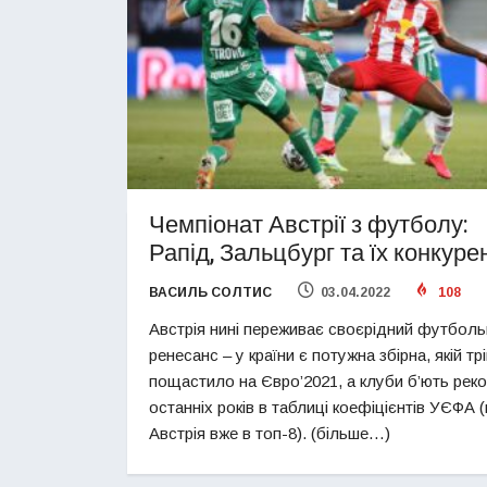
Чемпіонат Австрії з футболу:
Рапід, Зальцбург та їх конкуре
ВАСИЛЬ СОЛТИС
03.04.2022
108
Австрія нині переживає своєрідний футбол
ренесанс – у країни є потужна збірна, якій тр
пощастило на Євро’2021, а клуби б’ють рек
останніх років в таблиці коефіцієнтів УЄФА (
Австрія вже в топ-8). (більше…)