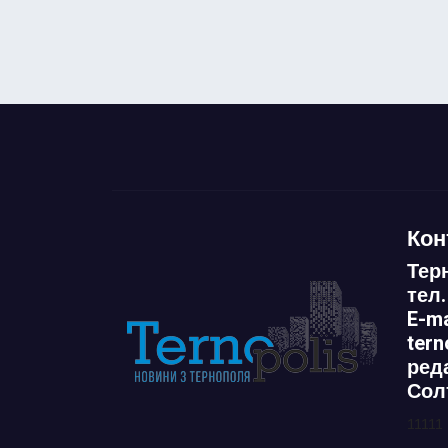
Кон
Тер
тел.
E-ma
ter
ред
Сол
11111