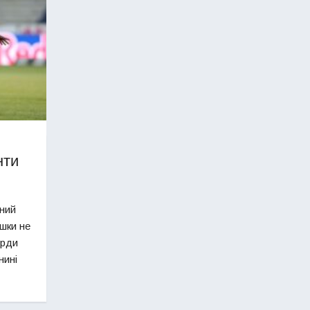
нти
ьний
ішки не
орди
нині