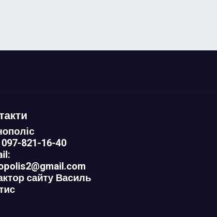
такти
нополіс
 097-821-16-40
il:
nopolis2@gmail.com
актор сайту Василь
тис