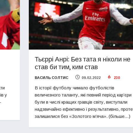
Тьєррі Анрі: Без тата я ніколи не
став би тим, ким став
ВАСИЛЬ СОЛТИС
09.02.2022
230
ати
В історії футболу чимало футболістів
ів у
величезного таланту, які певний період кар’єри
–
були в числі кращих гравців світу, виступали
надзвичайно ефективно і результативно, проте
залишилися без «Золотого м’яча». (більше…)