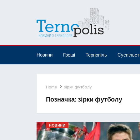
Новини
Гроші
Тернопіль
Суспільст
Home
зірки футболу
Позначка:
зірки футболу
НОВИНИ