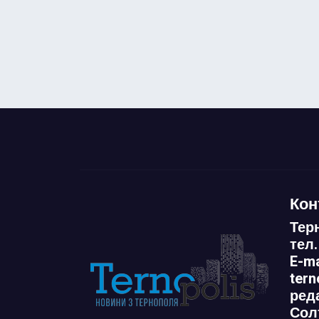
Кон
Тер
тел.
E-ma
ter
ред
Сол