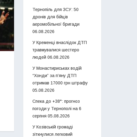
Тернопіль для ЗСУ: 50
дронів для бійців
аеромобільної бригади
06.08.2026
У Кременці внаслідок ДТП
травмувалися шестеро
людей
06.08.2026
У Монастириськах водій
“Хонди” за п’яну ДТП
отримав 17000 грн штрафу
05.08.2026
Спека до +38°: прогноз
погоди у Тернополі на 6
серпня
05.08.2026
У Козівській громаді
зіткнулися легковий