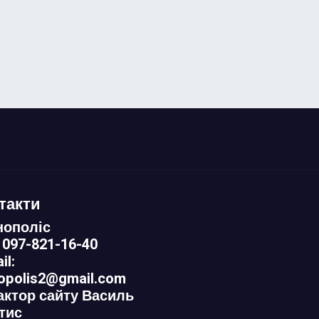
такти
нополіс
 097-821-16-40
il:
nopolis2@gmail.com
актор сайту Василь
тис