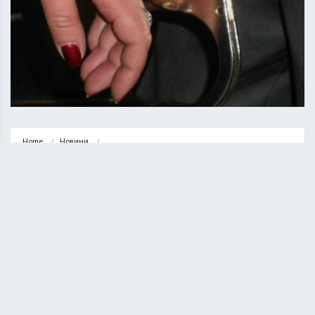
Home
Новини
Ножем у живіт: на Тернопільщині жінка порізала свого чоловіка
НОВИНИ
Ножем у живіт: на Тернопільщині
жінка порізала свого чоловіка
ВАСИЛЬ СОЛТИС
20.05.2020