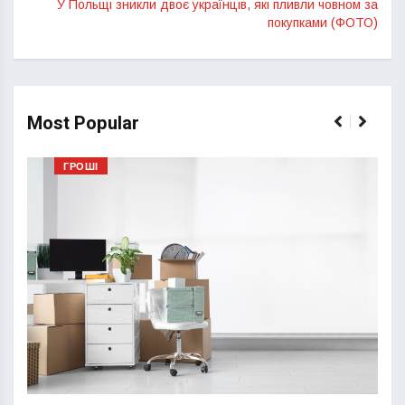
У Польщі зникли двоє українців, які пливли човном за
покупками (ФОТО)
Most Popular
ГРОШІ
Перш
пере