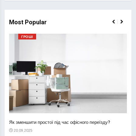
Most Popular
ГРОШІ
Перш
пере
Як зменшити простої під час офісного переїзду?
21
20.09.2025