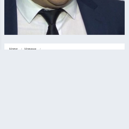
Home
Новини
Можна жити на одну зарплату: голова Тернопільської облради 
оприлюднив декларацію…
НОВИНИ
СУСПІЛЬСТВО
Можна жити на одну зарплату:
голова Тернопільської облради
оприлюднив декларацію доходів