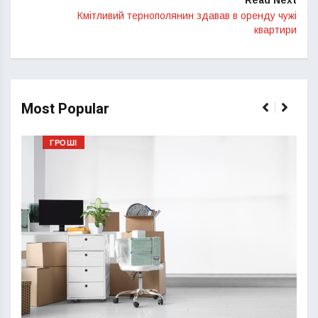
Read Next
Кмітливий тернополянин здавав в оренду чужі
квартири
Most Popular
ГРОШІ
Перш