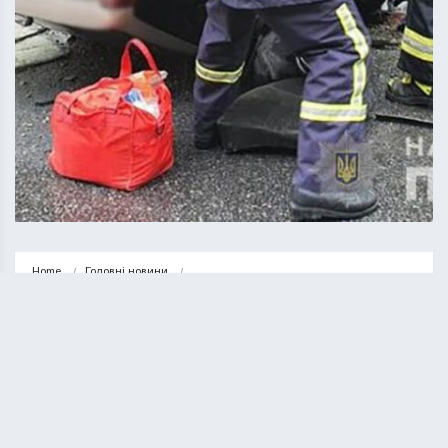
Home
Головні новини
На трасі Тернопіль-Львів перекинувся автомобіль. Водій загинув, 
пасажири травмовані (ФОТО)
ГОЛОВНІ НОВИНИ
НОВИНИ
На трасі Тернопіль-Львів