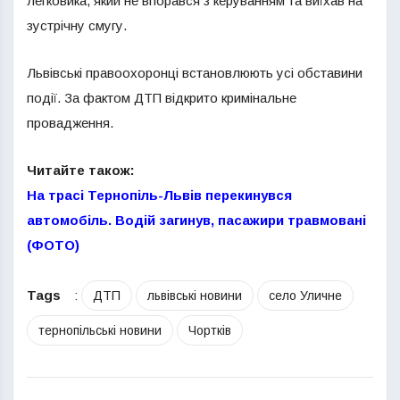
легковика, який не впорався з керуванням та виїхав на
зустрічну смугу.
Львівські правоохоронці встановлюють усі обставини
події. За фактом ДТП відкрито кримінальне
провадження.
Читайте також:
На трасі Тернопіль-Львів перекинувся
автомобіль. Водій загинув, пасажири травмовані
(ФОТО)
Tags
:
ДТП
львівські новини
село Уличне
тернопільські новини
Чортків