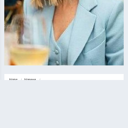
Home
Новини
Пневмонія і коронавірус: Олену Зеленську госпіталізували у лікарню
НОВИНИ
СУСПІЛЬСТВО
Пневмонія і коронавірус: Олену