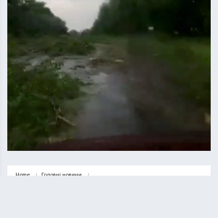
Home
Головні новини
На Тернопільщині вирує негода: вітром повалені дерева, пошкоджені 
житлові будинки…