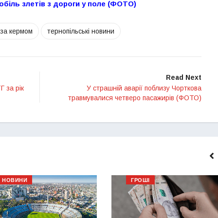
обіль злетів з дороги у поле (ФОТО)
 за кермом
тернопільські новини
Read Next
Г за рік
У страшній аварії поблизу Чорткова
травмувалися четверо пасажирів (ФОТО)
НОВИНИ
ГРОШІ