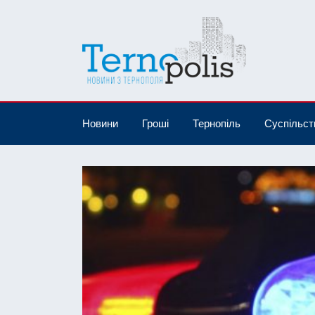
Новини
Гроші
Тернопіль
Суспільст