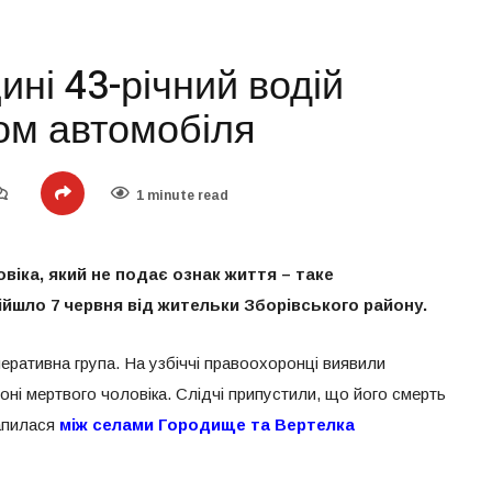
ні 43-річний водій
ом автомобіля
1 minute read
віка, який не подає ознак життя – таке
дійшло 7 червня від жительки Зборівського району.
еративна група. На узбіччі правоохоронці виявили
оні мертвого чоловіка. Слідчі припустили, що його смерть
рапилася
між селами Городище та Вертелка