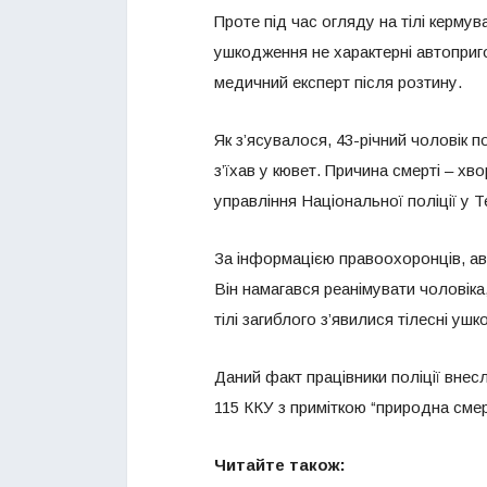
Проте під час огляду на тілі керму
ушкодження не характерні автоприго
медичний експерт після розтину.
Як з’ясувалося, 43-річний чоловік 
з’їхав у кювет. Причина смерті – х
управління Національної поліції у Т
За інформацією правоохоронців, авт
Він намагався реанімувати чоловік
тілі загиблого з’явилися тілесні уш
Даний факт працівники поліції внес
115 ККУ з приміткою “природна смер
Читайте також: