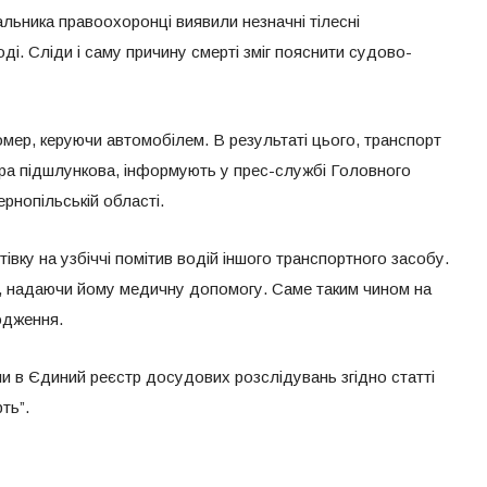
вальника правоохоронці виявили незначні тілесні
ді. Сліди і саму причину смерті зміг пояснити судово-
помер, керуючи автомобілем. В результаті цього, транспорт
вора підшлункова, інформують у прес-службі Головного
ернопільській області.
івку на узбіччі помітив водій іншого транспортного засобу.
а, надаючи йому медичну допомогу. Саме таким чином на
кодження.
ли в Єдиний реєстр досудових розслідувань згідно статті
ть”.