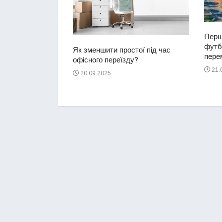
Перш
футбо
ий водій
Як зменшити простої під час
перем
2-річну дівчинку
офісного переїзду?
ереході
21.
20.09.2025