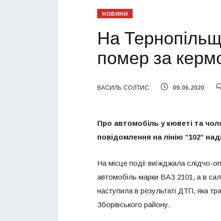
НОВИНИ
На Тернопільщи
помер за керм
ВАСИЛЬ СОЛТИС
09.06.2020
Про автомобіль у кюветі та чоло
повідомлення на лінію “102” на
На місце події виїжджала слідчо-оп
автомобіль марки ВАЗ 2101, а в сал
наступила в результаті ДТП, яка т
Зборівського району.