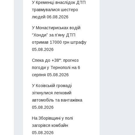
У Кременці внаслідок ДТП
травмувалися шестеро
людей
06.08.2026
У Монастириськах водій
“Хонди” за п’яну ДТП
отримав 17000 грн штрафу
05.08.2026
Спека до +38°: прогноз
погоди у Тернополі на 6
серпня
05.08.2026
У Козівській громаді
зіткнулися легковий
автомобіль та вантажівка
05.08.2026
На Зборівщині у полі
загорівся комбайн
05.08.2026