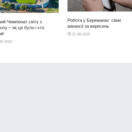
Робота у Бережанах: свіжі
ий Чемпіонат світу з
вакансії за вересень
лу – як це було і хто
іг
21.09.2025
09.2025