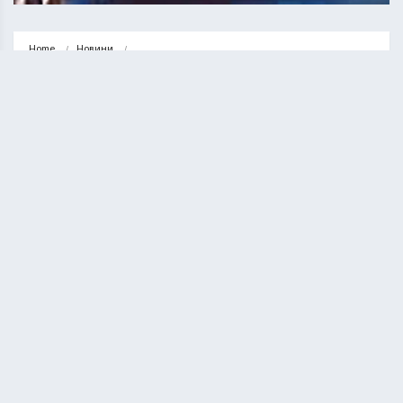
Home
Новини
На Тернопільщині під час купання у ставку втопився молодий чоловік
НОВИНИ
На Тернопільщині під час купання
у ставку втопився молодий чоловік
ВАСИЛЬ СОЛТИС
10.06.2020
1 minute read
Трагічний випадок трапився у вівторок, 9 червня,
в селі Малий Раковець Збаразького району.