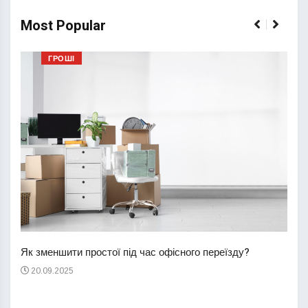
Most Popular
ГРОШІ
Перш
пере
Як зменшити простої під час офісного переїзду?
21
20.09.2025