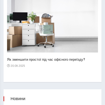
Перш
пере
Як зменшити простої під час офісного переїзду?
21
20.09.2025
Новини