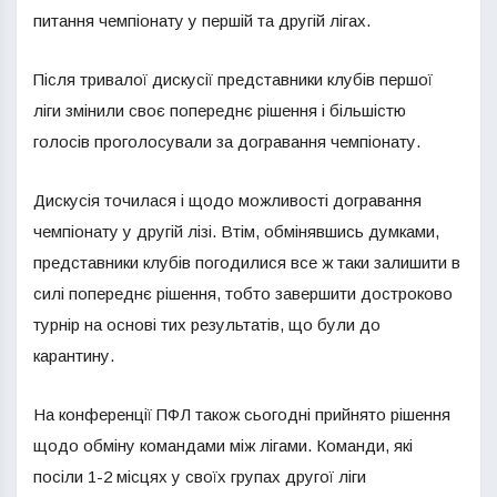
питання чемпіонату у першій та другій лігах.
Після тривалої дискусії представники клубів першої
ліги змінили своє попереднє рішення і більшістю
голосів проголосували за догравання чемпіонату.
Дискусія точилася і щодо можливості догравання
чемпіонату у другій лізі. Втім, обмінявшись думками,
представники клубів погодилися все ж таки залишити в
силі попереднє рішення, тобто завершити достроково
турнір на основі тих результатів, що були до
карантину.
На конференції ПФЛ також сьогодні прийнято рішення
щодо обміну командами між лігами. Команди, які
посіли 1-2 місцях у своїх групах другої ліги