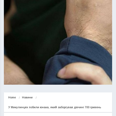
Home
Новини
У Микулинцях побили юнака, який заборгував дівчині 700 гривень