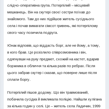
слідчо-оперативна група. Потерпілий – місцевий
мешканець. Він на скутері своєї сестри поїхав до
знайомого. Там до них підійшов житель сусіднього
села і почав вимагати сімсот гривень, які потерпілому
свого часу позичила подруга.
Юнак відповів, що віддасть борг, але не йому, а тому,
в кого брав. Це розізлило співрозмовника і він,
одягнувши на руку предмет, схожий на кастет, вдарив
боржника в обличчя та кілька разів по ребрах. Після
цього забрав скутер і сказав, що поверне лише після
сплати боргу.
Потерпілий пішов додому. Що він травмований,
побачила сусідка й викликала поліцію. Найшли хулігана
за кілька годин у селі. Це – житель села Ладичин, 1999