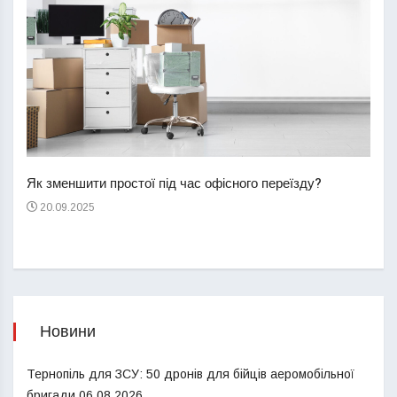
Перш
пере
Як зменшити простої під час офісного переїзду?
21
20.09.2025
Новини
Тернопіль для ЗСУ: 50 дронів для бійців аеромобільної
бригади
06.08.2026