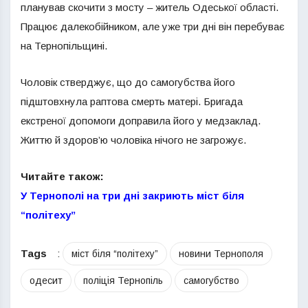
планував скочити з мосту – житель Одеської області.
Працює далекобійником, але уже три дні він перебуває
на Тернопільщині.
Чоловік стверджує, що до самогубства його
підштовхнула раптова смерть матері. Бригада
екстреної допомоги доправила його у медзаклад.
Життю й здоров’ю чоловіка нічого не загрожує.
Читайте також:
У Тернополі на три дні закриють міст біля
“політеху”
Tags
:
міст біля “політеху”
новини Тернополя
одесит
поліція Тернопіль
самогубство