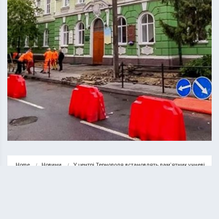
Home
Новини
У центрі Тернополя встановлять пам’ятник учневі
НОВИНИ
ТЕРНОПІЛЬ
У центрі Тернополя встановлять