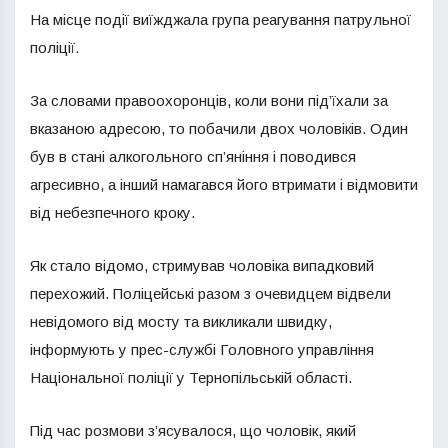
На місце події виїжджала група реагування патрульної
поліції.
За словами правоохоронців, коли вони під’їхали за
вказаною адресою, то побачили двох чоловіків. Один
був в стані алкогольного сп’яніння і поводився
агресивно, а інший намагався його втримати і відмовити
від небезпечного кроку.
Як стало відомо, стримував чоловіка випадковий
перехожий. Поліцейські разом з очевидцем відвели
невідомого від мосту та викликали швидку,
інформують у прес-службі Головного управління
Національної поліції у Тернопільській області.
Під час розмови з’ясувалося, що чоловік, який