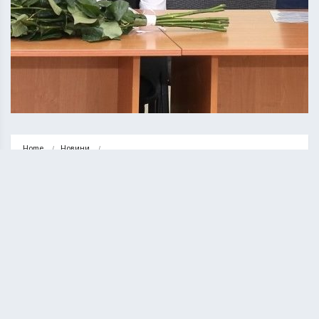
Home
Новини
Олександр Смик звільнився. У Тернополі призначили нового 
начальника управління культури
НОВИНИ
ТЕРНОПІЛЬ
Олександр Смик звільнився. У
Тернополі призначили нового
начальника управління культури