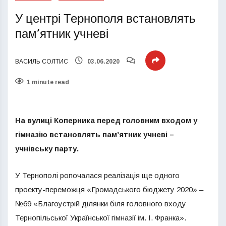
У центрі Тернополя встановлять
пам’ятник учневі
ВАСИЛЬ СОЛТИС
03.06.2020
1 minute read
На вулиці Коперника перед головним входом у
гімназію встановлять пам’ятник учневі –
учнівську парту.
У Тернополі ропочалася реалізація ще одного
проекту-переможця «Громадського бюджету 2020» –
№69 «Благоустрій ділянки біля головного входу
Тернопільської Української гімназії ім. І. Франка».