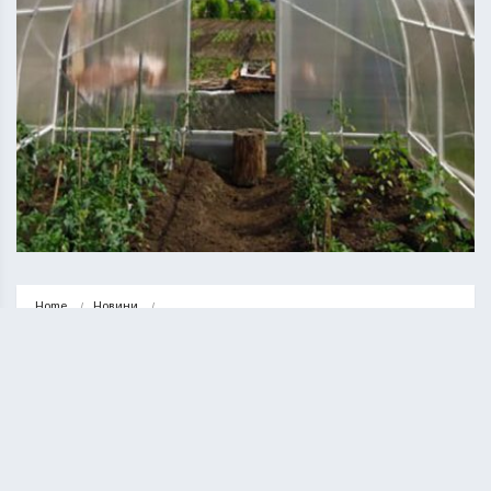
Home
Новини
Впав у скляному павільйоні: житель Тернопільщини загинув від втрати 
крові
НОВИНИ