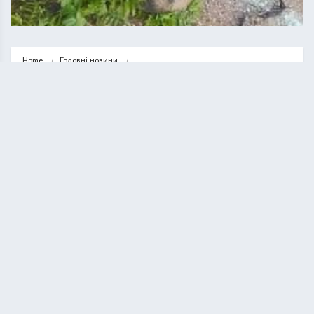
Home
Головні новини
У селі Кам’янки другий день поспіль смертельна аварія – загинув…
ГОЛОВНІ НОВИНИ
НОВИНИ
У селі Кам’янки другий день
поспіль смертельна аварія –
загинув 48-річний водій BMW
(ФОТО)
ВАСИЛЬ СОЛТИС
17.06.2020
1 minute read