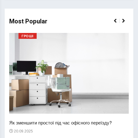
Most Popular
ГРОШІ
Перш
пере
Як зменшити простої під час офісного переїзду?
21
20.09.2025