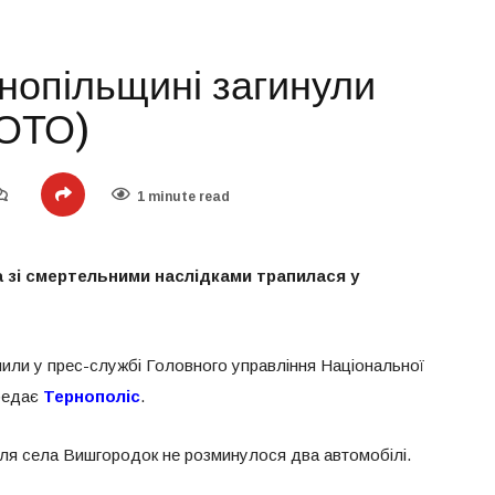
рнопільщині загинули
ФОТО)
1 minute read
зі смертельними наслідками трапилася у
омили у прес-службі Головного управління Національної
ередає
Тернополіс
.
біля села Вишгородок не розминулося два автомобілі.