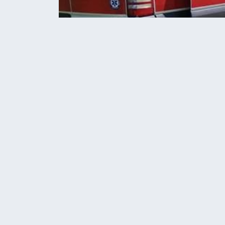
Home
Новини
У Польщі стався вибух на
НОВИНИ
СВІТ
У Польщі став
заводі. Багато