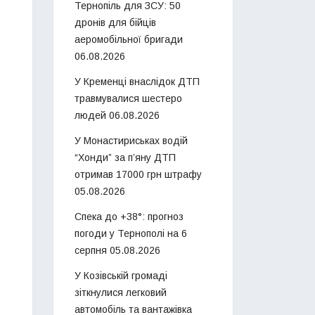
Тернопіль для ЗСУ: 50
дронів для бійців
аеромобільної бригади
06.08.2026
У Кременці внаслідок ДТП
травмувалися шестеро
людей
06.08.2026
У Монастириськах водій
“Хонди” за п’яну ДТП
отримав 17000 грн штрафу
05.08.2026
Спека до +38°: прогноз
погоди у Тернополі на 6
серпня
05.08.2026
У Козівській громаді
зіткнулися легковий
автомобіль та вантажівка