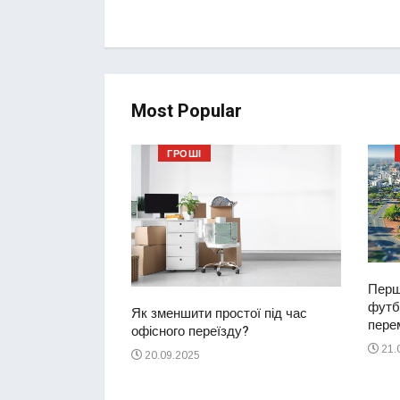
Most Popular
ГРОШІ
Перш
футбо
ий водій
Як зменшити простої під час
перем
2-річну дівчинку
офісного переїзду?
ереході
21.
20.09.2025