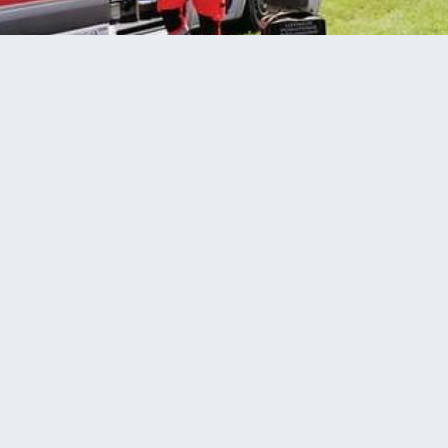
 цегельному заводі. Багато поранених
ся вибух на цегельному
 поранених