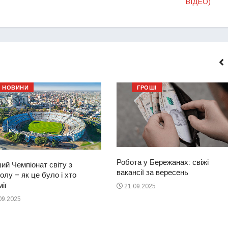
ВІДЕО)
НОВИНИ
ГРОШІ
Робота у Бережанах: свіжі
ий Чемпіонат світу з
вакансії за вересень
лу – як це було і хто
іг
21.09.2025
09.2025