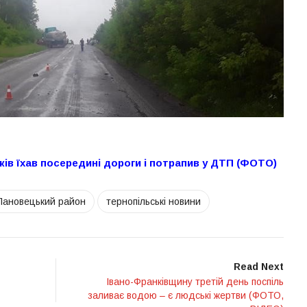
ів їхав посередині дороги і потрапив у ДТП (ФОТО)
Лановецький район
тернопільські новини
Read Next
Івано-Франківщину третій день поспіль
заливає водою – є людські жертви (ФОТО,