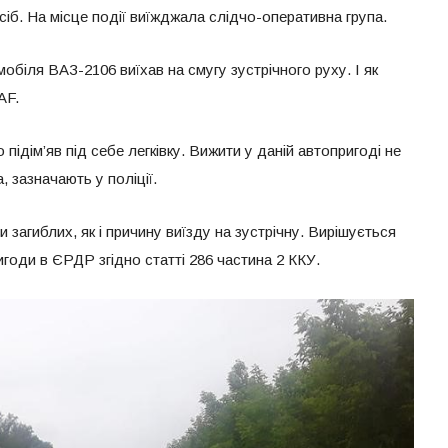
сіб. На місце події виїжджала слідчо-оперативна група.
обіля ВАЗ-2106 виїхав на смугу зустрічного руху. І як
AF.
ідім’яв під себе легківку. Вижити у даній автопригоді не
а, зазначають у поліції.
агиблих, як і причину виїзду на зустрічну. Вирішується
годи в ЄРДР згідно статті 286 частина 2 ККУ.