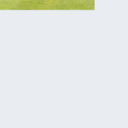
Новини
Тернопіль для ЗСУ: 50
дронів для бійців
аеромобільної бригади
06.08.2026
У Кременці внаслідок ДТП
травмувалися шестеро