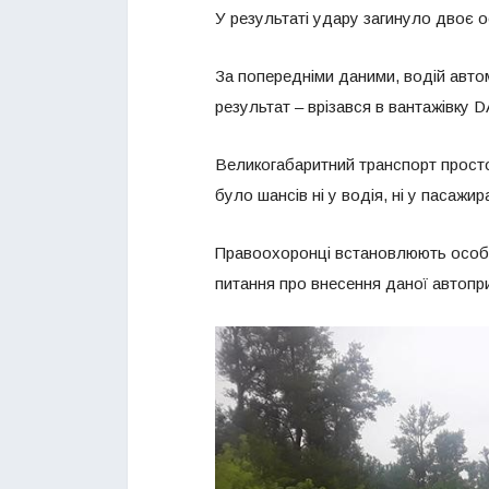
У результаті удару загинуло двоє о
За попередніми даними, водій автом
результат – врізався в вантажівку D
Великогабаритний транспорт просто п
було шансів ні у водія, ні у пасажир
Правоохоронці встановлюють особи з
питання про внесення даної автопри