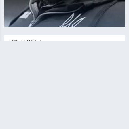
Home
Новини
Лікар збірної України з футболу помер від коронавірусу
НОВИНИ
СПОРТ
Лікар збірної України з футболу
помер від коронавірусу
ВАСИЛЬ СОЛТИС
26.07.2020
1 minute read