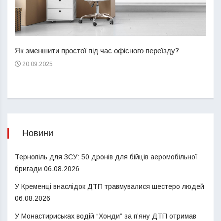
Перш
пере
Як зменшити простої під час офісного переїзду?
21
20.09.2025
Новини
Тернопіль для ЗСУ: 50 дронів для бійців аеромобільної
бригади
06.08.2026
У Кременці внаслідок ДТП травмувалися шестеро людей
06.08.2026
У Монастириськах водій “Хонди” за п’яну ДТП отримав