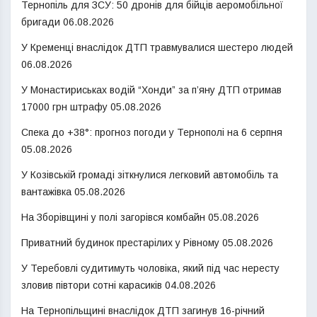
Тернопіль для ЗСУ: 50 дронів для бійців аеромобільної
бригади
06.08.2026
У Кременці внаслідок ДТП травмувалися шестеро людей
06.08.2026
У Монастириськах водій “Хонди” за п’яну ДТП отримав
17000 грн штрафу
05.08.2026
Спека до +38°: прогноз погоди у Тернополі на 6 серпня
05.08.2026
У Козівській громаді зіткнулися легковий автомобіль та
вантажівка
05.08.2026
На Зборівщині у полі загорівся комбайн
05.08.2026
Приватний будинок престарілих у Рівному
05.08.2026
У Теребовлі судитимуть чоловіка, який під час нересту
зловив півтори сотні карасиків
04.08.2026
На Тернопільщині внаслідок ДТП загинув 16-річний