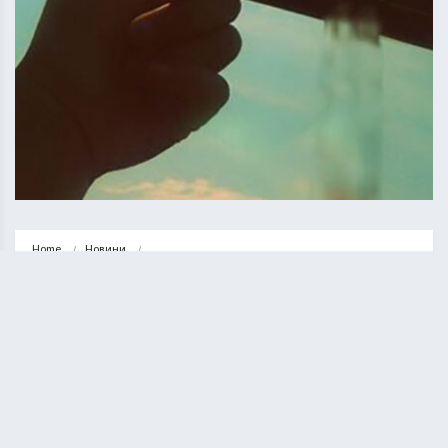
Home
Новини
Водій автобуса Тернопіль – Кальне програв апеляцію на карантинний 
штраф…
НОВИНИ
СУСПІЛЬСТВО
Водій автобуса Тернопіль –