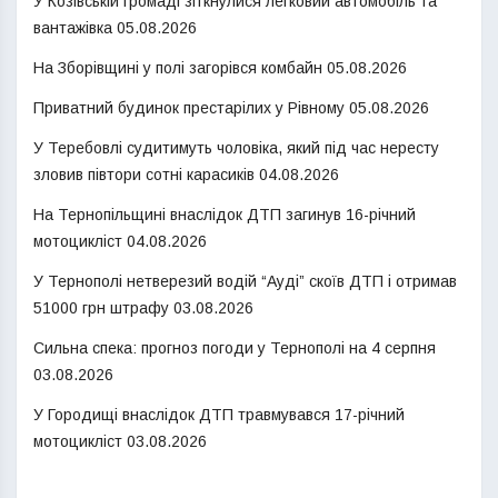
У Козівській громаді зіткнулися легковий автомобіль та
вантажівка
05.08.2026
На Зборівщині у полі загорівся комбайн
05.08.2026
Приватний будинок престарілих у Рівному
05.08.2026
У Теребовлі судитимуть чоловіка, який під час нересту
зловив півтори сотні карасиків
04.08.2026
На Тернопільщині внаслідок ДТП загинув 16-річний
мотоцикліст
04.08.2026
У Тернополі нетверезий водій “Ауді” скоїв ДТП і отримав
51000 грн штрафу
03.08.2026
Сильна спека: прогноз погоди у Тернополі на 4 серпня
03.08.2026
У Городищі внаслідок ДТП травмувався 17-річний
мотоцикліст
03.08.2026