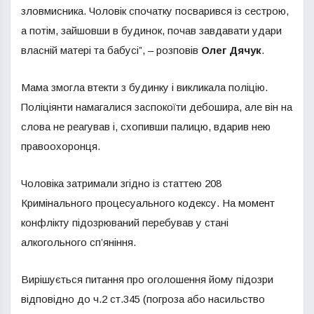
зловмисника. Чоловік спочатку посварився із сестрою,
а потім, зайшовши в будинок, почав завдавати удари
власній матері та бабусі”, – розповів
Олег Дячук
.
Мама змогла втекти з будинку і викликала поліцію.
Поліціянти намагалися заспокоїти дебошира, але він на
слова не реагував і, схопивши палицю, вдарив нею
правоохоронця.
Чоловіка затримали згідно із статтею 208
Кримінального процесуального кодексу. На момент
конфлікту підозрюваний перебував у стані
алкогольного сп’яніння.
Вирішується питання про оголошення йому підозри
відповідно до ч.2 ст.345 (погроза або насильство