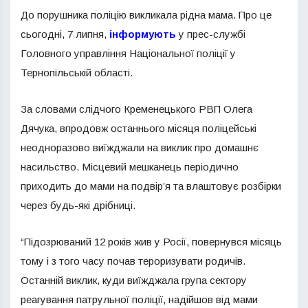
До порушника поліцію викликала рідна мама. Про це
сьогодні, 7 липня,
інформують
у прес-службі
Головного управління Національної поліції у
Тернопільській області.
За словами слідчого Кременецького РВП Олега
Дячука, впродовж останнього місяця поліцейські
неодноразово виїжджали на виклик про домашнє
насильство. Місцевий мешканець періодично
приходить до мами на подвір’я та влаштовує розбірки
через будь-які дрібниці.
“Підозрюваний 12 років жив у Росії, повернувся місяць
тому і з того часу почав тероризувати родичів.
Останній виклик, куди виїжджала група сектору
реагування патрульної поліції, надійшов від мами