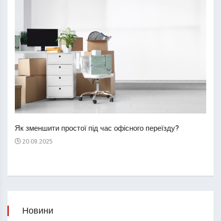
Перш
пере
Як зменшити простої під час офісного переїзду?
21
20.09.2025
Новини