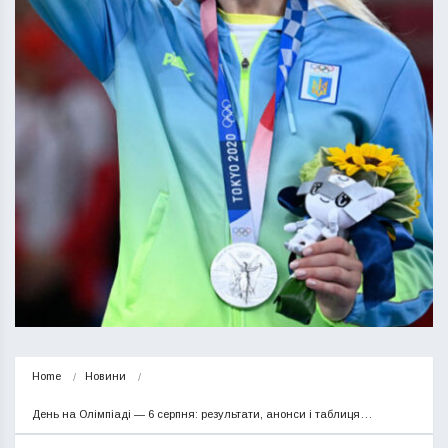
Home
Новини
День на Олімпіаді — 6 серпня: результати, анонси і таблиця…