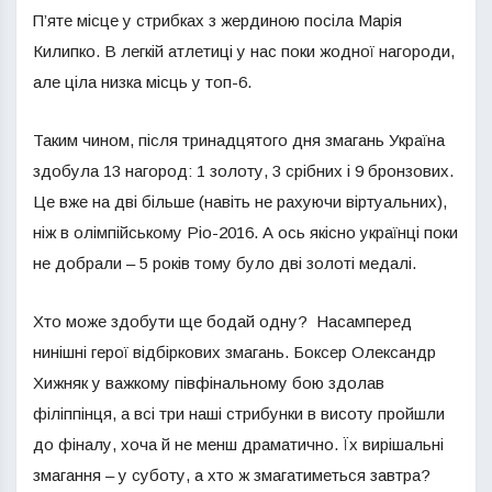
П’яте місце у стрибках з жердиною посіла Марія
Килипко. В легкій атлетиці у нас поки жодної нагороди,
але ціла низка місць у топ-6.
Таким чином, після тринадцятого дня змагань Україна
здобула 13 нагород: 1 золоту, 3 срібних і 9 бронзових.
Це вже на дві більше (навіть не рахуючи віртуальних),
ніж в олімпійському Ріо-2016. А ось якісно українці поки
не добрали – 5 років тому було дві золоті медалі.
Хто може здобути ще бодай одну? Насамперед
нинішні герої відбіркових змагань. Боксер Олександр
Хижняк у важкому півфінальному бою здолав
філіппінця, а всі три наші стрибунки в висоту пройшли
до фіналу, хоча й не менш драматично. Їх вирішальні
змагання – у суботу, а хто ж змагатиметься завтра?