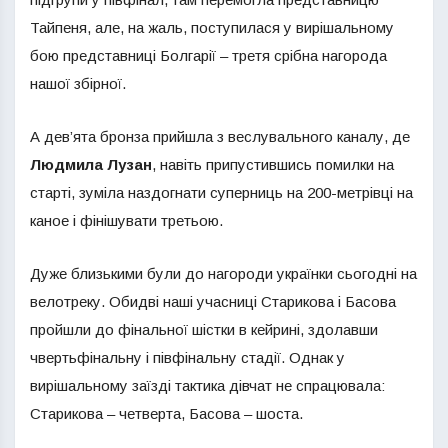
Тайпеня, але, на жаль, поступилася у вирішальному
бою представниці Болгарії – третя срібна нагорода
нашої збірної.
А дев’ята бронза прийшла з веслувального каналу, де
Людмила Лузан
, навіть припустившись помилки на
старті, зуміла наздогнати суперниць на 200-метрівці на
каное і фінішувати третьою.
Дуже близькими були до нагороди українки сьогодні на
велотреку. Обидві наші учасниці Старикова і Басова
пройшли до фінальної шістки в кейрині, здолавши
чвертьфінальну і півфінальну стадії. Однак у
вирішальному заїзді тактика дівчат не спрацювала:
Старикова – четверта, Басова – шоста.