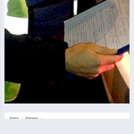
Home
Новини
У Бучачі власник автомобіля зумів уникнути штрафу за п’яне ДТП