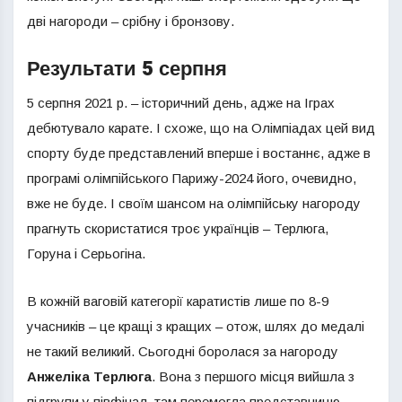
дві нагороди – срібну і бронзову.
Результати 5 серпня
5 серпня 2021 р. – історичний день, адже на Іграх
дебютувало карате. І схоже, що на Олімпіадах цей вид
спорту буде представлений вперше і востаннє, адже в
програмі олімпійського Парижу-2024 його, очевидно,
вже не буде. І своїм шансом на олімпійську нагороду
прагнуть скористатися троє українців – Терлюга,
Горуна і Серьогіна.
В кожній ваговій категорії каратистів лише по 8-9
учасників – це кращі з кращих – отож, шлях до медалі
не такий великий. Сьогодні боролася за нагороду
Анжеліка Терлюга
. Вона з першого місця вийшла з
підгрупи у півфінал, там перемогла представницю