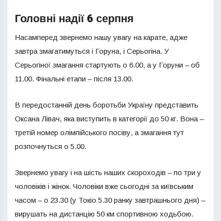
Головні надії 6 серпня
Насамперед звернемо нашу увагу на карате, адже
завтра змагатимуться і Горуна, і Серьогіна. У
Серьогіної змагання стартують о 6.00, а у Горуни – об
11.00. Фінальні етапи – після 13.00.
В передостанній день боротьби Україну представить
Оксана Лівач, яка виступить в категорії до 50 кг. Вона –
третій номер олімпійського посіву, а змагання тут
розпочнуться о 5.00.
Звернемо увагу і на шість наших скороходів – по три у
чоловіків і жінок. Чоловіки вже сьогодні за київським
часом – о 23.30 (у Токіо 5.30 ранку завтрашнього дня) –
вирушать на дистанцію 50 км спортивною ходьбою.