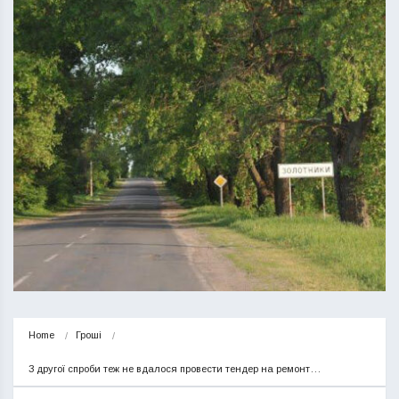
Home
Гроші
З другої спроби теж не вдалося провести тендер на ремонт…