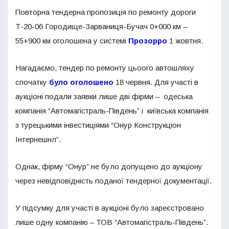
Повторна тендерна пропозиція по ремонту дороги
Т-20-06 Городище-Зарваниця-Бучач 0+000 км –
55+900 км оголошена у системі
Прозорро
1 жовтня.
Нагадаємо, тендер по ремонту цьоого автошляху
спочатку
було оголошено
18 червня. Для участі в
аукціоні подали заявки лише дві фірми – одеська
компанія “Автомагістраль-Південь” і київська компанія
з турецькими інвестиціями “Онур Конструкціон
Інтернешнл”.
Однак, фірму “Онур” не було допущено до аукціону
через невідповідність поданої тендерної документації.
У підсумку для участі в аукціоні було зареєстровано
лише одну компанію – ТОВ “Автомагістраль-Південь”.