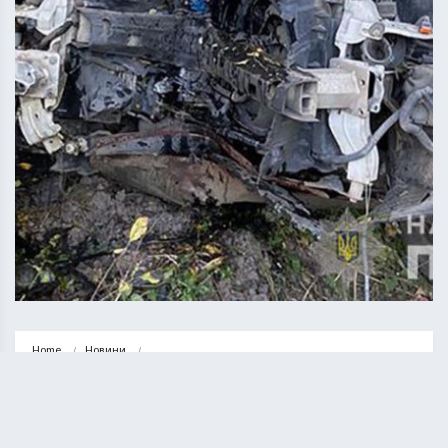
Home
Новини
Біля села Мишковичі автомобіль злетів з дороги і врізався у…