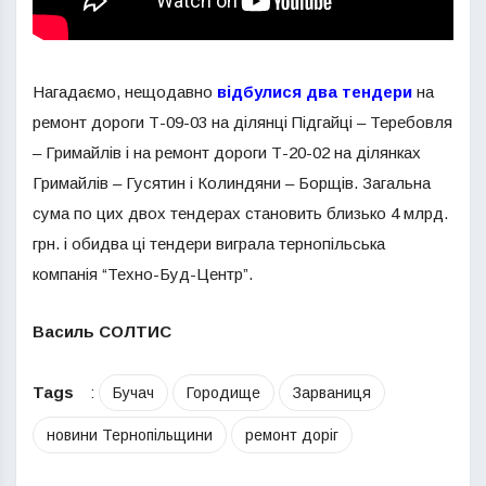
Нагадаємо, нещодавно
відбулися два тендери
на
ремонт дороги Т-09-03 на ділянці Підгайці – Теребовля
– Гримайлів і на ремонт дороги Т-20-02 на ділянках
Гримайлів – Гусятин і Колиндяни – Борщів. Загальна
сума по цих двох тендерах становить близько 4 млрд.
грн. і обидва ці тендери виграла тернопільська
компанія “Техно-Буд-Центр”.
Василь СОЛТИС
Tags
:
Бучач
Городище
Зарваниця
новини Тернопільщини
ремонт доріг