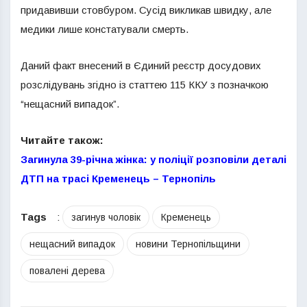
придавивши стовбуром. Сусід викликав швидку, але
медики лише констатували смерть.
Даний факт внесений в Єдиний реєстр досудових
розслідувань згідно із статтею 115 ККУ з позначкою
“нещасний випадок”.
Читайте також:
Загинула 39-річна жінка: у поліції розповіли деталі
ДТП на трасі Кременець – Тернопіль
Tags
:
загинув чоловік
Кременець
нещасний випадок
новини Тернопільщини
повалені дерева