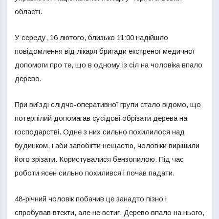
області.
У середу, 16 лютого, близько 11:00 надійшло
повідомлення від лікаря бригади екстреної медичної
допомоги про те, що в одному із сіл на чоловіка впало
дерево.
При виїзді слідчо-оперативної групи стало відомо, що
потерпілий допомагав сусідові обрізати дерева на
господарстві. Одне з них сильно похилилося над
будинком, і аби запобігти нещастю, чоловіки вирішили
його зрізати. Користувалися бензопилою. Під час
роботи ясен сильно похилився і почав падати.
48-річний чоловік побачив це занадто пізно і
спробував втекти, але не встиг. Дерево впало на нього,