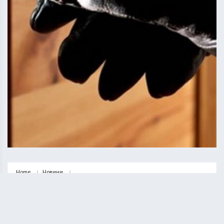
Home
Новини
У Скалі-Подільській зловмисник заліз до чужої хати і викрав ювелірні…
НОВИНИ