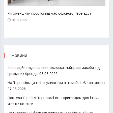
Перш
пере
Як зменшити простої під час офісного переїзду?
21
20.09.2025
Новини
Інноваційне відновлення волосся: найкращі засоби від
провідних брендів
07.08.2026
На Тернопільщині зіткнулися три автомобілі. Є травмовані
07.08.2026
Пантеон Героїв у Тернополі стає прикладом для інших
міст
07.08.2026
На Підгаєччині безвісти зниклого чоловіка знайшли