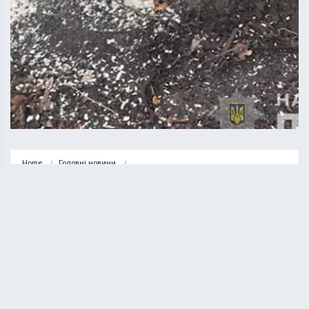
Home
Головні новини
На Кременеччині внаслідок падіння дерева загинув 48-річний чоловік
ГОЛОВНІ НОВИНИ
НОВИНИ
На Кременеччині внаслідок
падіння дерева загинув 48-річний
чоловік