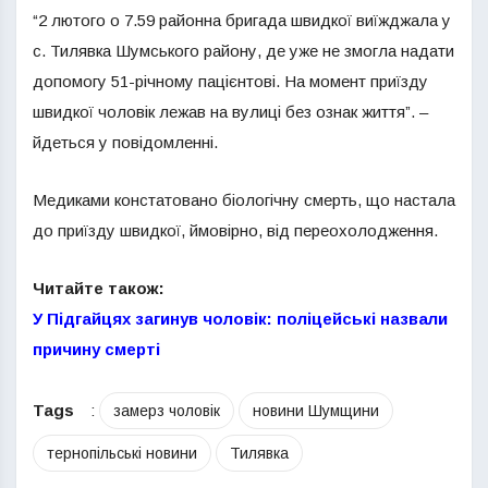
“2 лютого о 7.59 районна бригада швидкої виїжджала у
с. Тилявка Шумського району, де уже не змогла надати
допомогу 51-річному пацієнтові. На момент приїзду
швидкої чоловік лежав на вулиці без ознак життя”. –
йдеться у повідомленні.
Медиками констатовано біологічну смерть, що настала
до приїзду швидкої, ймовірно, від переохолодження.
Читайте також:
У Підгайцях загинув чоловік: поліцейські назвали
причину смерті
Tags
:
замерз чоловік
новини Шумщини
тернопільські новини
Тилявка