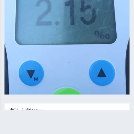
Home
Новини
2,15 проміле: у Тернополі через п’яного водія зіткнулися “Вольво”, 
“Форд”…