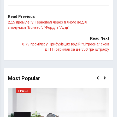
Read Previous
2,15 проміле: у Тернополі через п’яного водія
зіткнулися “Вольво”, “Форд” і “Ауді”
Read Next
0,79 проміле: у Трибухівцях водій “Сітроена” скоїв
ДТП і отримав за це 850 грн штрафу
Most Popular
ГРОШІ