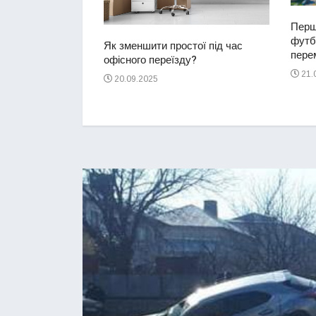
Перш
футбо
ий водій
Як зменшити простої під час
перем
2-річну дівчинку
офісного переїзду?
ереході
21.
20.09.2025