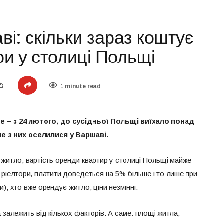
і: скільки зараз коштує
и у столиці Польщі
1 minute read
аме – з 24 лютого, до сусідньої Польщі виїхало понад
ше з них оселилися у Варшаві.
 житло, вартість оренди квартир у столиці Польщі майже
і ріелтори, платити доведеться на 5% більше і то лише при
ки), хто вже орендує житло, ціни незмінні.
 залежить від кількох факторів. А саме: площі житла,