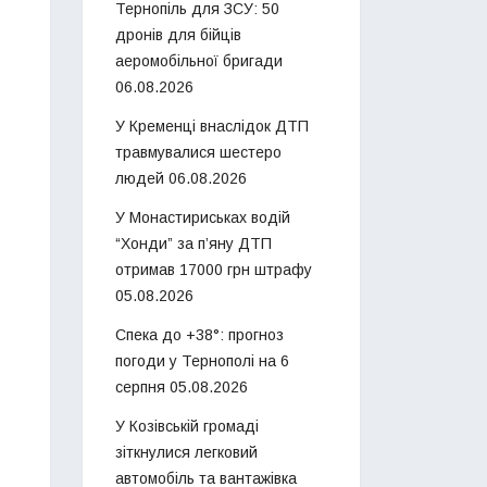
Тернопіль для ЗСУ: 50
дронів для бійців
аеромобільної бригади
06.08.2026
У Кременці внаслідок ДТП
травмувалися шестеро
людей
06.08.2026
У Монастириськах водій
“Хонди” за п’яну ДТП
отримав 17000 грн штрафу
05.08.2026
Спека до +38°: прогноз
погоди у Тернополі на 6
серпня
05.08.2026
У Козівській громаді
зіткнулися легковий
автомобіль та вантажівка