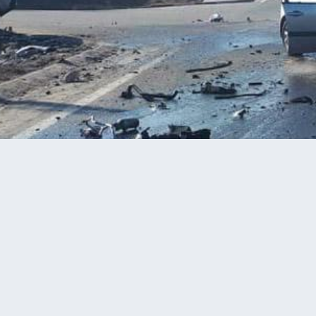
ь – Хмельницький зіткнулися “Рено” і “Лексус”. Троє…