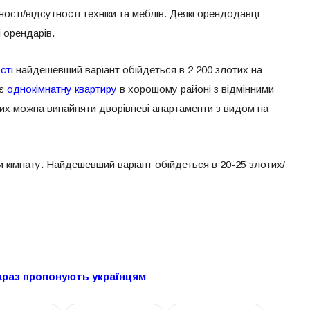
ості/відсутності техніки та меблів. Деякі орендодавці
і орендарів.
сті
найдешевший варіант обійдеться в 2 200 злотих на
ає
однокімнатну квартиру
в хорошому районі з відмінними
тих можна винайняти дворівневі апартаменти з видом на
кімнату. Найдешевший варіант обійдеться в 20-25 злотих/
 зараз пропонують українцям