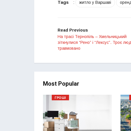
Tags
:
житло у Варшаві
оренд
Read Previous
На трасі Тернопіль – Хмельницький
зіткнулися “Рено” і “Лексус”. Троє лю
травмовано
Most Popular
ГРОШІ