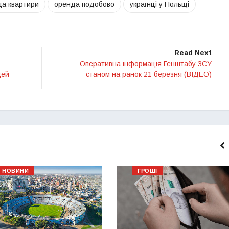
а квартири
оренда подобово
українці у Польщі
Read Next
Оперативна інформація Генштабу ЗСУ
дей
станом на ранок 21 березня (ВІДЕО)
НОВИНИ
ГРОШІ