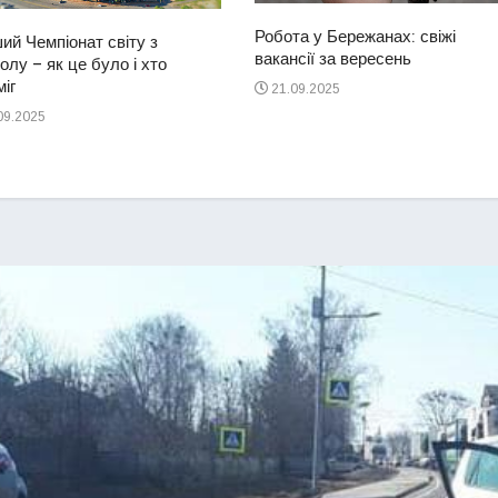
Робота у Бережанах: свіжі
ий Чемпіонат світу з
вакансії за вересень
лу – як це було і хто
іг
21.09.2025
09.2025