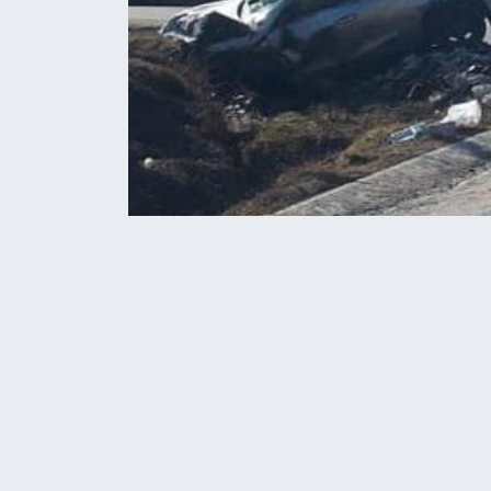
Home
Головні новини
На трасі Тернопіл