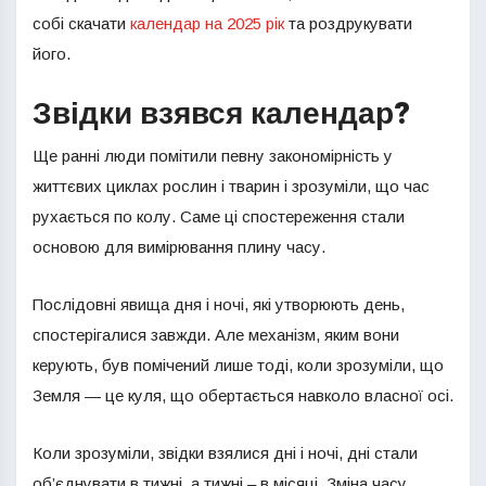
собі скачати
календар на 2025 рік
та роздрукувати
його.
Звідки взявся календар?
Ще ранні люди помітили певну закономірність у
життєвих циклах рослин і тварин і зрозуміли, що час
рухається по колу. Саме ці спостереження стали
основою для вимірювання плину часу.
Послідовні явища дня і ночі, які утворюють день,
спостерігалися завжди. Але механізм, яким вони
керують, був помічений лише тоді, коли зрозуміли, що
Земля — це куля, що обертається навколо власної осі.
Коли зрозуміли, звідки взялися дні і ночі, дні стали
об’єднувати в тижні, а тижні – в місяці. Зміна часу