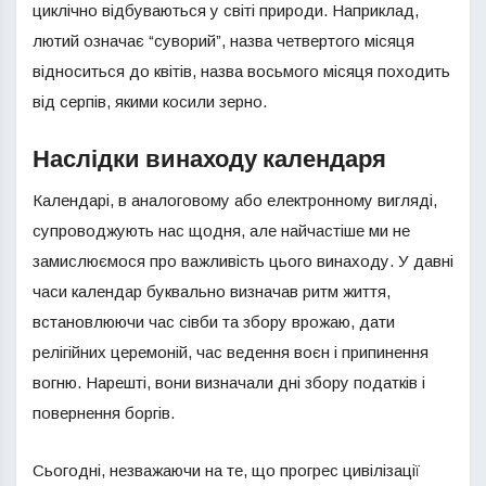
циклічно відбуваються у світі природи. Наприклад,
лютий означає “суворий”, назва четвертого місяця
відноситься до квітів, назва восьмого місяця походить
від серпів, якими косили зерно.
Наслідки винаходу календаря
Календарі, в аналоговому або електронному вигляді,
супроводжують нас щодня, але найчастіше ми не
замислюємося про важливість цього винаходу. У давні
часи календар буквально визначав ритм життя,
встановлюючи час сівби та збору врожаю, дати
релігійних церемоній, час ведення воєн і припинення
вогню. Нарешті, вони визначали дні збору податків і
повернення боргів.
Сьогодні, незважаючи на те, що прогрес цивілізації