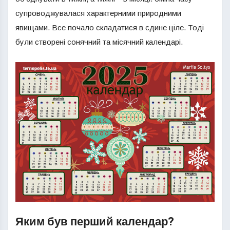
супроводжувалася характерними природними
явищами. Все почало складатися в єдине ціле. Тоді
були створені сонячний та місячний календарі.
Яким був перший календар?