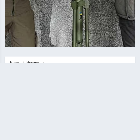
Home
Новини
Тернопіль для ЗСУ: високотехнологічне обладнання для військової 
розвідки
НОВИНИ
ТЕРНОПІЛЬ
Тернопіль для ЗСУ:
високотехнологічне обладнання
для військової розвідки