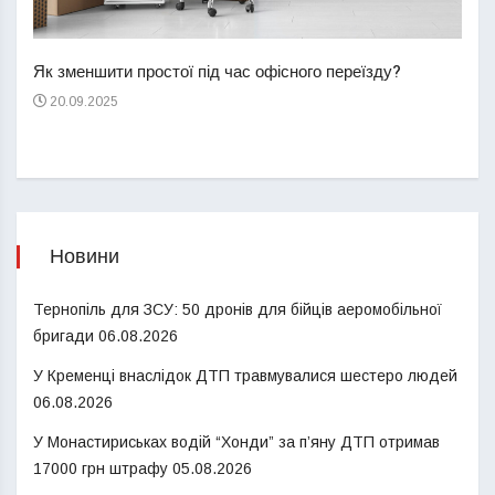
Перш
пере
Як зменшити простої під час офісного переїзду?
21
20.09.2025
Новини
Тернопіль для ЗСУ: 50 дронів для бійців аеромобільної
бригади
06.08.2026
У Кременці внаслідок ДТП травмувалися шестеро людей
06.08.2026
У Монастириськах водій “Хонди” за п’яну ДТП отримав
17000 грн штрафу
05.08.2026