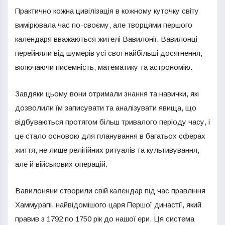
Практично кожна цивілізація в кожному куточку світу
вимірювала час по-своєму, але творцями першого
календаря вважаються жителі Вавилонії. Вавилонці
перейняли від шумерів усі свої найбільші досягнення,
включаючи писемність, математику та астрономію.
Завдяки цьому вони отримали знання та навички, які
дозволили їм записувати та аналізувати явища, що
відбуваються протягом більш тривалого періоду часу, і
це стало основою для планування в багатьох сферах
життя, не лише релігійних ритуалів та культивування,
але й військових операцій.
Вавилоняни створили свій календар під час правління
Хаммурапі, найвідомішого царя Першої династії, який
правив з 1792 по 1750 рік до нашої ери. Ця система