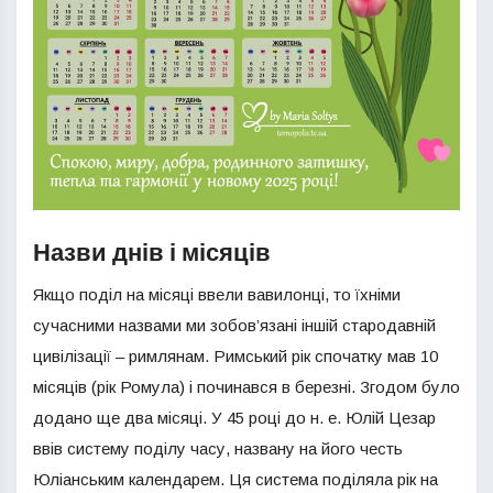
Назви днів і місяців
Якщо поділ на місяці ввели вавилонці, то їхніми
сучасними назвами ми зобов’язані іншій стародавній
цивілізації – римлянам. Римський рік спочатку мав 10
місяців (рік Ромула) і починався в березні. Згодом було
додано ще два місяці. У 45 році до н. е. Юлій Цезар
ввів систему поділу часу, названу на його честь
Юліанським календарем. Ця система поділяла рік на