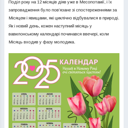
Поділ року на 12 місяців діяв уже в Месопотамії, і їх
запровадження було пов’язане зі спостереженнями за
Місяцем і явищами, які циклічно відбувалися в природі.
Як і новий день, кожен наступний місяць у
вавилонському календарі починався ввечері, коли
Місяць входив у фазу молодика.