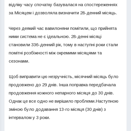
відліку часу спочатку базувалася на спостереженнях
за Місяцем і дозволяла визначити 28-денний місяць.
Через деякий час вавилоняни помітили, що прийнята
ними система не є ідеальною. 28-денні місяці
становили 336-денний рік, тому в наступні роки стали
помітні розбіжності між окремими місяцями та
сезонами.
Щоб виправити цю незручність, місячний місяць було
продовжено до 29 днів. Інша поправка передбачала
продовження кожного непарного місяця до 30 днів.
Однак це все одно не вирішило проблеми.Наступною
зміною було додавання 13-го місяця (30 днів) з
інтервалом у 3 роки.