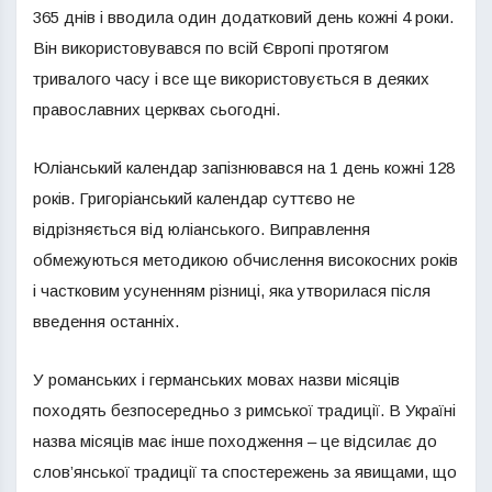
365 днів і вводила один додатковий день кожні 4 роки.
Він використовувався по всій Європі протягом
тривалого часу і все ще використовується в деяких
православних церквах сьогодні.
Юліанський календар запізнювався на 1 день кожні 128
років. Григоріанський календар суттєво не
відрізняється від юліанського. Виправлення
обмежуються методикою обчислення високосних років
і частковим усуненням різниці, яка утворилася після
введення останніх.
У романських і германських мовах назви місяців
походять безпосередньо з римської традиції. В Україні
назва місяців має інше походження – це відсилає до
слов’янської традиції та спостережень за явищами, що