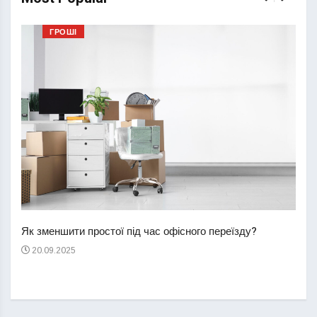
ГРОШІ
Перш
пере
Як зменшити простої під час офісного переїзду?
21
20.09.2025