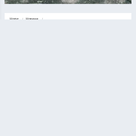
Home
Новини
У Тернополі розпочалась реконструкція байк-парку «Співучка»
НОВИНИ
ТЕРНОПІЛЬ
У Тернополі розпочалась
реконструкція байк-парку
«Співучка»
КУРИЛО ОЛЕГ
28.08.2025
1 minute read
У Тернополі розпочалася реконструкція