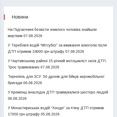
Новини
На Підгаєччині безвісти зниклого чоловіка знайшли
мертвим
07.08.2026
У Теребовлі водій “Мітсубісі” за вживання алкоголю після
ДТП отримав 34000 грн штрафу
07.08.2026
У Чортківському районі 15-річний мотоцикліст скоїв ДТП.
Троє травмованих
07.08.2026
Тернопіль для ЗСУ: 50 дронів для бійців аеромобільної
бригади
06.08.2026
У Кременці внаслідок ДТП травмувалися шестеро людей
06.08.2026
У Монастириськах водій “Хонди” за п’яну ДТП отримав
17000 грн штрафу
05.08.2026