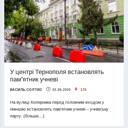
У центрі Тернополя встановлять
пам’ятник учневі
ВАСИЛЬ СОЛТИС
03.06.2020
176
На вулиці Коперника перед головним входом у
гімназію встановлять пам’ятник учневі – учнівську
парту. (більше…)