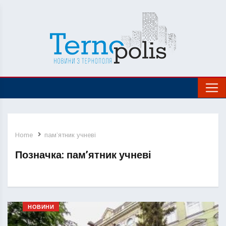
Home
пам’ятник учневі
Позначка:
пам’ятник учневі
НОВИНИ