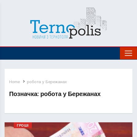
Home
робота у Бережанах
Позначка:
робота у Бережанах
ГРОШІ