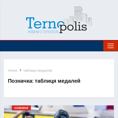
Home
таблиця медалей
Позначка:
таблиця медалей
НОВИНИ