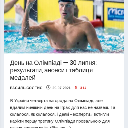
День на Олімпіаді — 30 липня:
результати, анонси і таблиця
медалей
ВАСИЛЬ СОЛТИС
29.07.2021
314
В України четверта нагорода на Олімпіаді, але
вдалим нинішній день на Іграх для нас не назвеш. Та
склалося, як склалося, і деякі «експерти» встигли
нарікти першу третину Олімпіади провальною для
наших спортсменів. (більше…)