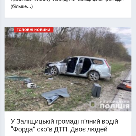
(більше…)
ГОЛОВНІ НОВИНИ
У Заліщицькій громаді п’яний водій
“Форда” скоїв ДТП. Двоє людей