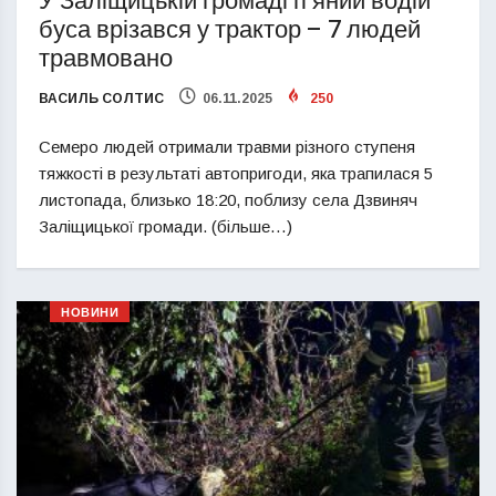
У Заліщицькій громаді п’яний водій
буса врізався у трактор – 7 людей
травмовано
ВАСИЛЬ СОЛТИС
06.11.2025
250
Семеро людей отримали травми різного ступеня
тяжкості в результаті автопригоди, яка трапилася 5
листопада, близько 18:20, поблизу села Дзвиняч
Заліщицької громади. (більше…)
НОВИНИ