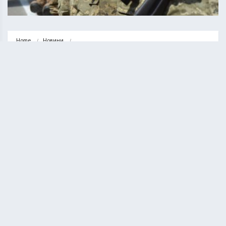
Home
Новини
На Тернопільщині цього літа до війська покличуть 550 юнаків
НОВИНИ
На Тернопільщині цього літа до
війська покличуть 550 юнаків
ВАСИЛЬ СОЛТИС
01.06.2020
1 minute read
З 1 червня по 30 липня триватиме призов на