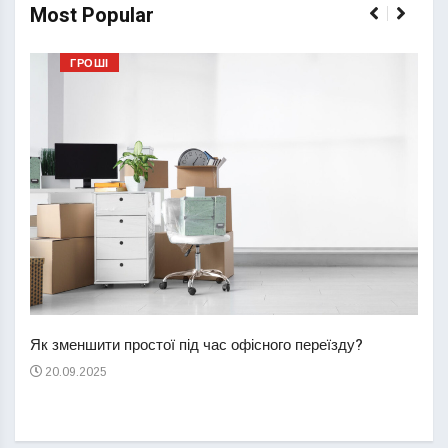
Most Popular
ГРОШІ
Перш
пере
Як зменшити простої під час офісного переїзду?
21
20.09.2025