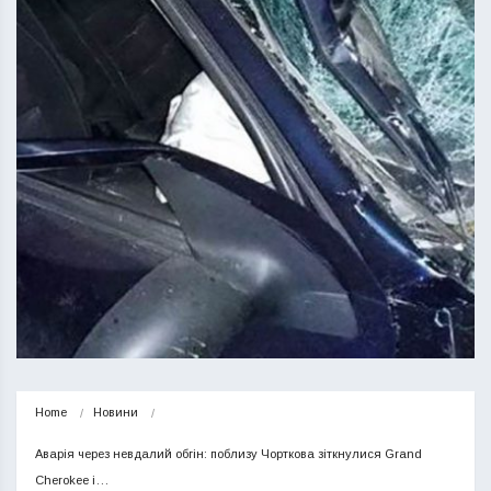
Home
Новини
Аварія через невдалий обгін: поблизу Чорткова зіткнулися Grand 
Cherokee і…