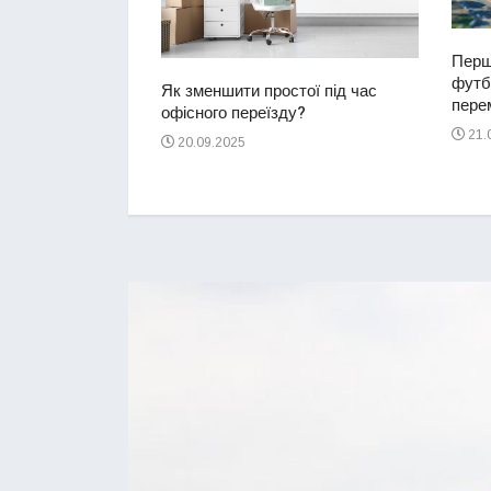
Перш
футбо
ий водій
Як зменшити простої під час
перем
2-річну дівчинку
офісного переїзду?
ереході
21.
20.09.2025