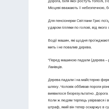
Дорога, біля якої ростуть тополі, з
Місцеві вважають її небезпечною, б
Для пенсіонерки Світлани Грис пої
ударом гілляки по голові, від якого 
Водії машин, які щодня проїжджают
мить і не повалив дерева.
“Перед машиною падали (дерева – р
Ланівців.
Дерева падали і на майстерню ферм
шляху. Чоловік оббивав пороги різни
виявилося безрезультатно. Дорога з
Коли ж людям терпець увірвався і 
штраф, який він тепер оскаржує в су