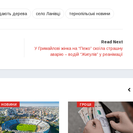
дають дерева
село Ланівці
тернопільські новини
Read Next
У Гримайлові жінка на “Пежо” скоїла страшну
аварію – водій “Жигулів” у реанімації
НОВИНИ
ГРОШІ