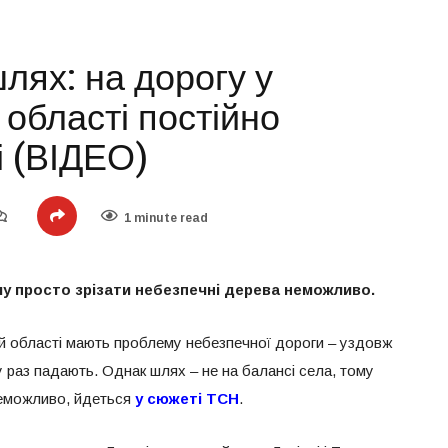
лях: на дорогу у
 області постійно
і (ВІДЕО)
1 minute read
ому просто зрізати небезпечні дерева неможливо.
кій області мають проблему небезпечної дороги – уздовж
 у раз падають. Однак шлях – не на балансі села, тому
неможливо, йдеться
у сюжеті ТСН
.