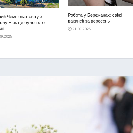
Робота у Бережанах: свіжі
ий Чемпіонат світу з
вакансії за вересень
лу – як це було і хто
іг
21.09.2025
09.2025