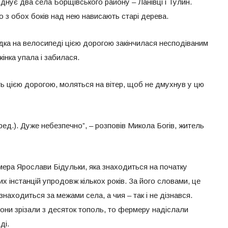
’єднує два села Борщівського району – Ланівці і Тулин.
о з обох боків над нею нависають старі дерева.
здка на велосипеді цією дорогою закінчилася несподіваним
жінка упала і забилася.
ь цією дорогою, моляться на вітер, щоб не дмухнув у цю
ед.). Дуже небезпечно”, – розповів Микола Богів, житель
ера Ярослави Бідульки, яка знаходиться на початку
х інстанцій упродовж кількох років. За його словами, це
находиться за межами села, а чия – так і не дізнався.
вони зрізали з десяток тополь, то фермеру надіслали
ді.