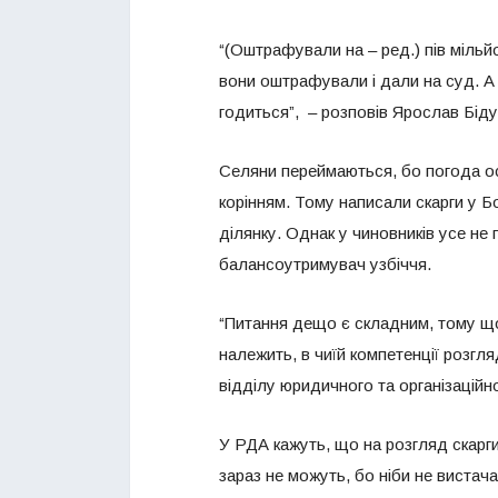
“(Оштрафували на – ред.) пів мільй
вони оштрафували і дали на суд. А т
годиться”, – розповів Ярослав Біду
Селяни переймаються, бо погода ос
корінням. Тому написали скарги у 
ділянку. Однак у чиновників усе не 
балансоутримувач узбіччя.
“Питання дещо є складним, тому що 
належить, в чиїй компетенції розгл
відділу юридичного та організацій
У РДА кажуть, що на розгляд скарги
зараз не можуть, бо ніби не вистач