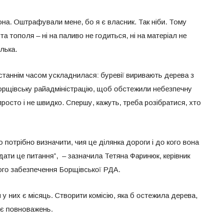
она. Оштрафували мене, бо я є власник. Так ніби. Тому
а тополя – ні на паливо не годиться, ні на матеріал не
лька.
таннім часом ускладнилася: буревії виривають дерева з
Борщівську райадміністрацію, щоб обстежили небезпечну
просто і не швидко. Спершу, кажуть, треба розібратися, хто
потрібно визначити, чия це ділянка дороги і до кого вона
ядати це питання”, – зазначила Тетяна Фаринюк, керівник
ного забезпечення Борщівської РДА.
 у них є місяць. Створити комісію, яка б остежила дерева,
ає повноважень.