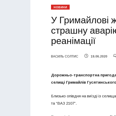
НОВИНИ
У Гримайлові ж
страшну аварію
реанімації
ВАСИЛЬ СОЛТИС
19.06.2020
Дорожньо-транспортна пригода з
селищі Гримайлів Гусятинського
Близько опівдня на виїзді із селищ
та “ВАЗ 2107”.