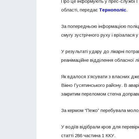
Про це інформують у прес-службі Го
області, передає
Тернополіс
.
За попередньою інформацією поліції
смугу зустрічного руху і врізалася у
У результаті удару до лікарні потр
реанімаційне відділення обласної лі
Як вдалося з’ясувати з власних дже
Вікно Гусятинського району. В аварі
закритим переломом стегна доправил
За кермом “Пежо” перебувала молод
У водіїв відібрали кров для переві
статті 286 частина 1 ККУ.