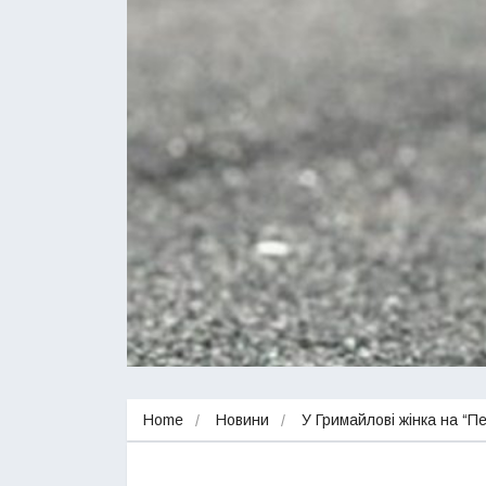
Home
Новини
У Гримайлові жінка на “П