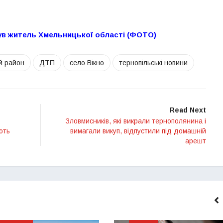
нув житель Хмельницької області (ФОТО)
й район
ДТП
село Вікно
тернопільські новини
Read Next
Зловмисників, які викрали тернополянина і
ють
вимагали викуп, відпустили під домашній
арешт