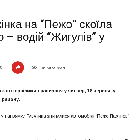
інка на “Пежо” скоїла
 – водій “Жигулів” у
1 minute read
 потерпілими трапилася у четвер, 18 червня, у
 району.
а у напрямку Гусятина зіткнулися автомобілі “Пежо Партнер”