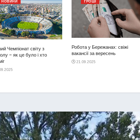
НОВИНИ
ГРОШІ
Робота у Бережанах: свіжі
ий Чемпіонат світу з
вакансії за вересень
лу – як це було і хто
іг
21.09.2025
09.2025