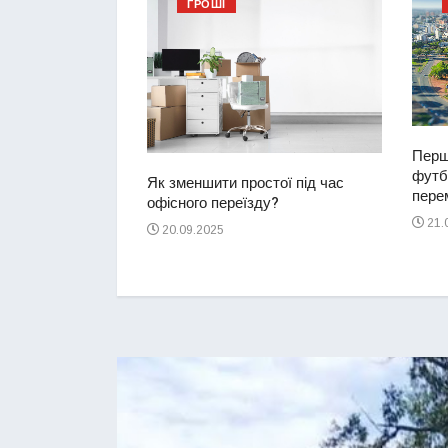
ГРОШІ
Перш
футбо
ий водій
Як зменшити простої під час
перем
2-річну дівчинку
офісного переїзду?
ереході
21.
20.09.2025