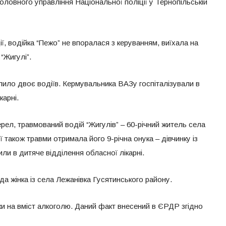
ловного управління Національної поліції у Тернопільській
, водійка “Пежо” не впоралася з керуванням, виїхала на
 “Жигулі”.
апило двоє водіїв. Кермувальника ВАЗу госпіталізували в
карні.
рел, травмований водій “Жигулів” – 60-річний житель села
ї також травми отримала його 9-річна онука – дівчинку із
и в дитяче відділення обласної лікарні.
а жінка із села Лежанівка Гусятинського району.
рки на вміст алкоголю. Даний факт внесений в ЄРДР згідно