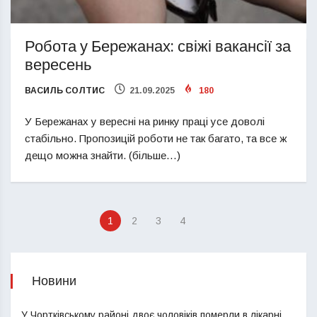
Робота у Бережанах: свіжі вакансії за
вересень
ВАСИЛЬ СОЛТИС
21.09.2025
180
У Бережанах у вересні на ринку праці усе доволі
стабільно. Пропозицій роботи не так багато, та все ж
дещо можна знайти. (більше…)
1
2
3
4
Новини
У Чортківському районі двоє чоловіків померли в лікарні