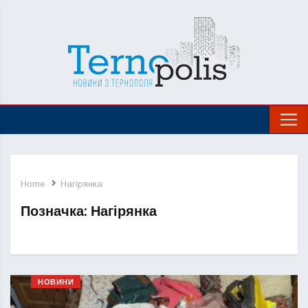
Home
Нагірянка
Позначка:
Нагірянка
НОВИНИ